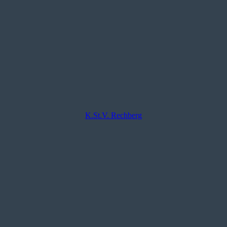
K.St.V. Rechberg
Viele stimmen davon nicht ganz. Um einige Irrtümer aufzudecken wolle
ragen habt meldet euch gerne bei uns.