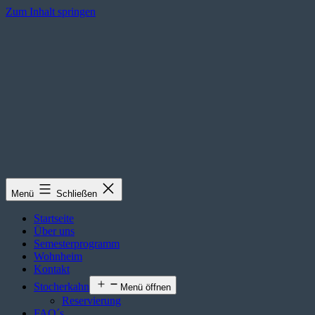
Zum Inhalt springen
Menü
Schließen
Startseite
Über uns
Semesterprogramm
Wohnheim
Kontakt
Stocherkahn
Menü öffnen
Reservierung
FAQ´s
FAQ´s
Über Verbindungen gibt es viele Gerüchte, Erzählungen und Mythen. 
häufig gestellte Fragen beantworten.
Falls ihr trotzdem noch offene F