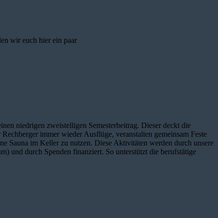
einen niedrigen zweistelligen Semesterbeitrag. Dieser deckt die
 Rechberger immer wieder Ausflüge, veranstalten gemeinsam Feste
ine Sauna im Keller zu nutzen. Diese Aktivitäten werden durch unsere
 und durch Spenden finanziert. So unterstützt die berufstätige
ndung kennenlernen?
Veranstaltungen oder auch einfach nur mal so vorbei und unterhältst
 Der nächste Schritt wäre dann der Verbindung beizutreten. Dann
tus wurde geschaffen, um in die Verbindung hinein zu schnuppern. So