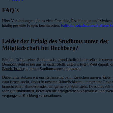
Leidet der Erfolg des Studiums unter der
Mitgliedschaft bei Rechberg?
Für den Erfolg seines Studiums ist grundsätzlich jeder selbst verantwor
Dennoch steht er bei uns an erster Stelle und wir legen Wert darauf, d
Bundesbrüder
in ihrem Studium zurecht kommen.
Dabei unterstützen wir uns gegenseitig beim Erreichen unserer Ziele
zum lernen sucht, findet in unseren Räumlichkeiten immer eine Ecke 
braucht einen Bundesbruder, der gerne zur Seite steht. Dass dies seit 
sehr gut funktioniert, beweisen die erfolgreichen Abschlüsse und We
vergangener Rechberg-Generationen.
Warum nehmt ihr keine Frauen auf?
Es gibt verschiedene Arten von Verbindungen (Männer-, Frauen- und
unserer Gründung im Jahre 1927 beschlossen wir, dass die K.St.V. Re
Männerverbindung werden soll. Jedoch weisen wir sehr gerne auf uns
Tübingen (eine Frauenverbindung) hin. Zusätzlich bieten wir in uns