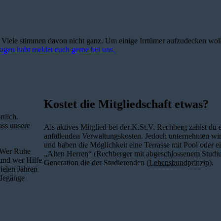
Kostet die Mitgliedschaft etwas?
tlich.
ass unsere
Als aktives Mitglied bei der K.St.V. Rechberg zahlst du 
anfallenden Verwaltungskosten. Jedoch unternehmen wir
und haben die Möglichkeit eine Terrasse mit Pool oder e
. Wer Ruhe
„Alten Herren“ (Rechberger mit abgeschlossenem Studium)
und wer Hilfe
Generation die der Studierenden (
Lebensbundprinzip
).
vielen Jahren
rdegänge
Wie kann ich die Verbi
 gemischte Verbindungen). Bei
Am besten kommst du zu verschiedenen 
chberg eine reine
dich mit uns. Wir freuen uns auf dich!
ere befreundete AV Laetitia zu
zählst du zunächst als Fux. Dieser Sta
erem Wohnheim seit einigen